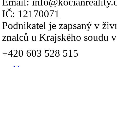
Email:
info@kocianreality.
IČ: 12170071
Podnikatel je zapsaný v živ
znalců u Krajského soudu v
+420 603 528 515
Home
Služby
Realitní služby
Kupující
Prodávající