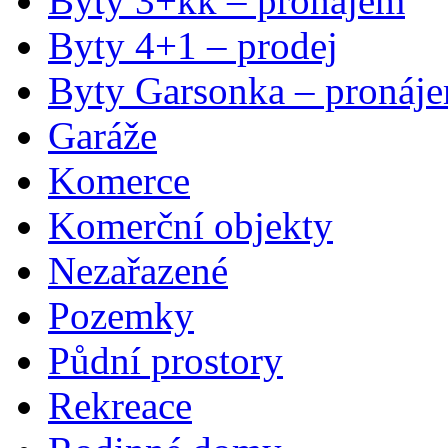
Byty 3+kk – pronájem
Byty 4+1 – prodej
Byty Garsonka – pronáj
Garáže
Komerce
Komerční objekty
Nezařazené
Pozemky
Půdní prostory
Rekreace