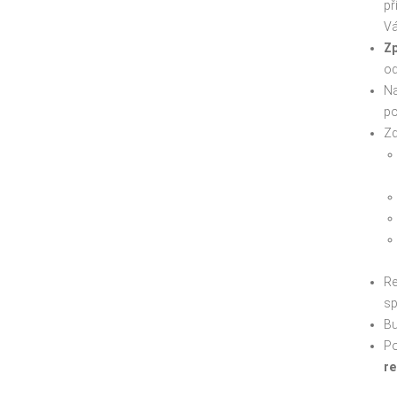
př
Vá
Zp
od
Na
po
Z
Re
sp
B
Po
re