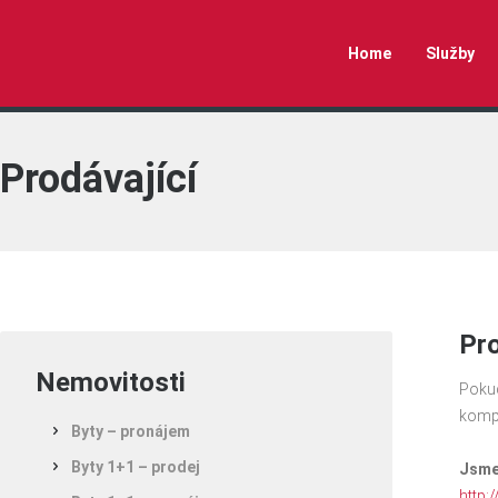
Home
Služby
Prodávající
Pr
Nemovitosti
Pokud
kompl
Byty – pronájem
Byty 1+1 – prodej
Jsme 
http: