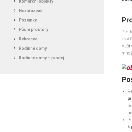
Komerční objekty
Nezařazené
Pro
Pozemky
Půdní prostory
Prode
Rekreace
kroků
Vaší 
Rodinné domy
množs
Rodinné domy – prodej
Pos
Re
pr
po
ne
P
k 