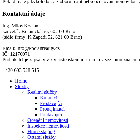
Pokud máte jakýkoli dotaz z oboru realit nebo oceňování nemovitostí
Kontaktní údaje
Ing. Miloš Kocian
kancelář: Botanická 56, 602 00 Brno
(sídlo firmy: K Západi 52, 621 00 Brno)
Email:
info@kocianreality.cz
IČ: 12170071
Podnikatel je zapsaný v živnostenském rejstříku a v seznamu znalců 
+420 603 528 515
Home
Služby
Realitní služby
Kupující
Prodávající
Pronajímatel
Poptávající
Ocenění nemovitosti
Inspekce nemovitosti
Home staging
Ostatní služby