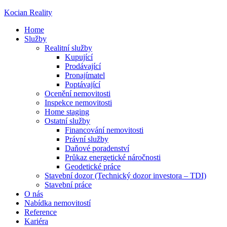
Kocian Reality
Home
Služby
Realitní služby
Kupující
Prodávající
Pronajímatel
Poptávající
Ocenění nemovitosti
Inspekce nemovitosti
Home staging
Ostatní služby
Financování nemovitosti
Právní služby
Daňové poradenství
Průkaz energetické náročnosti
Geodetické práce
Stavební dozor (Technický dozor investora – TDI)
Stavební práce
O nás
Nabídka nemovitostí
Reference
Kariéra