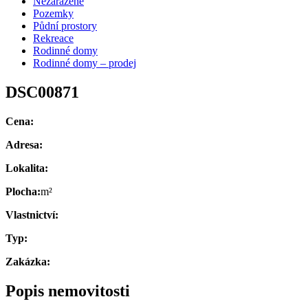
Nezařazené
Pozemky
Půdní prostory
Rekreace
Rodinné domy
Rodinné domy – prodej
DSC00871
Cena:
Adresa:
Lokalita:
Plocha:
m²
Vlastnictví:
Typ:
Zakázka:
Popis nemovitosti