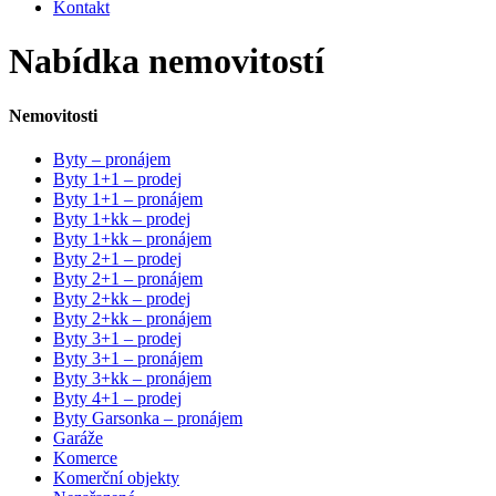
Kontakt
Nabídka nemovitostí
Nemovitosti
Byty – pronájem
Byty 1+1 – prodej
Byty 1+1 – pronájem
Byty 1+kk – prodej
Byty 1+kk – pronájem
Byty 2+1 – prodej
Byty 2+1 – pronájem
Byty 2+kk – prodej
Byty 2+kk – pronájem
Byty 3+1 – prodej
Byty 3+1 – pronájem
Byty 3+kk – pronájem
Byty 4+1 – prodej
Byty Garsonka – pronájem
Garáže
Komerce
Komerční objekty