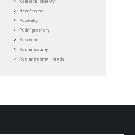
Komerční objekty
Nezařazené
Pozemky
Půdní prostory
Rekreace
Rodinné domy
Rodinné domy – prodej