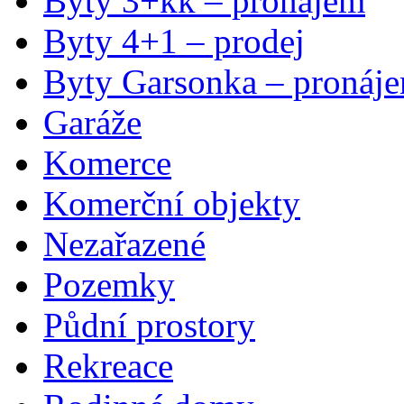
Byty 3+kk – pronájem
Byty 4+1 – prodej
Byty Garsonka – pronáj
Garáže
Komerce
Komerční objekty
Nezařazené
Pozemky
Půdní prostory
Rekreace