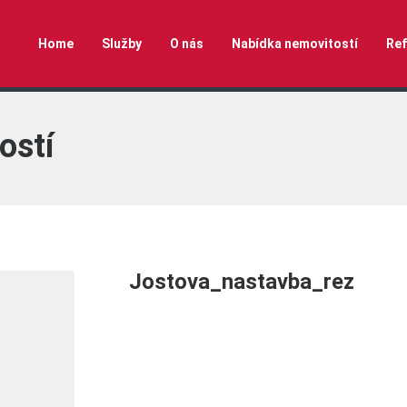
Home
Služby
O nás
Nabídka nemovitostí
Ref
ostí
Jostova_nastavba_rez