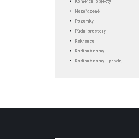
Komerční objekty
Nezařazené
Pozemky
Půdní prostory
Rekreace
Rodinné domy
Rodinné domy – prodej