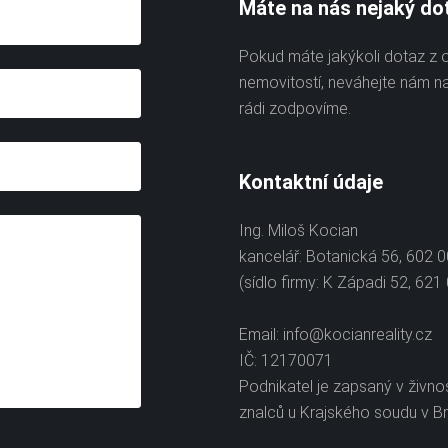
Máte na nás nejaký do
Pokud máte jakýkoli dotaz z 
nemovitostí, neváhejte nám n
rádi zodpovíme.
Kontaktní údaje
Ing. Miloš Kocian
kancelář: Botanická 56, 602 
(sídlo firmy: K Západi 52, 621
Email:
info@kocianreality.cz
IČ: 12170071
Podnikatel je zapsaný v živno
znalců u Krajského soudu v Br