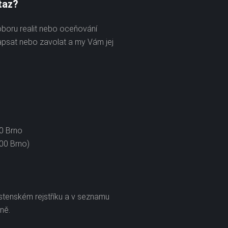
taz?
oboru realit nebo oceňování
apsat nebo zavolat a my Vám jej
00 Brno
 00 Brno)
stenském rejstříku a v seznamu
ně.