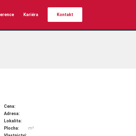
erence
Kariéra
Kontakt
Cena:
Adresa:
Lokalita:
Plocha:
m²
Vlastnictví: