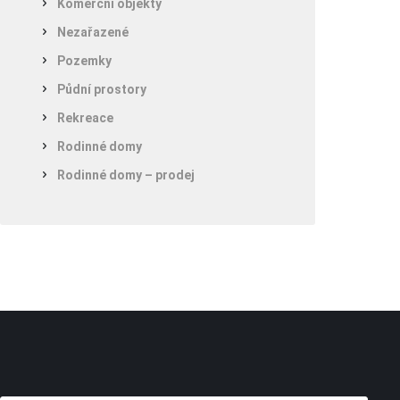
Komerční objekty
Nezařazené
Pozemky
Půdní prostory
Rekreace
Rodinné domy
Rodinné domy – prodej