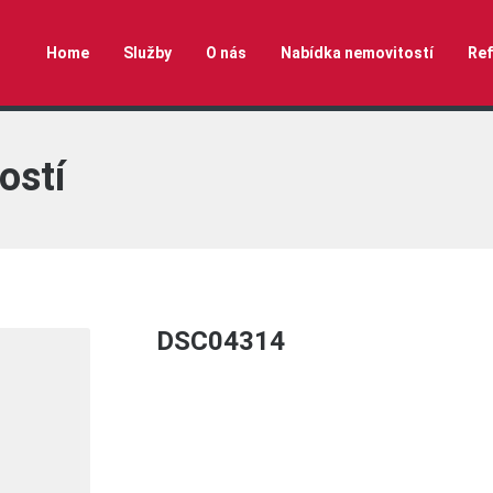
Home
Služby
O nás
Nabídka nemovitostí
Ref
ostí
DSC04314