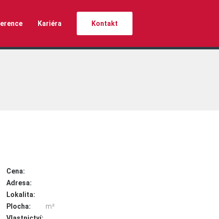
erence
Kariéra
Kontakt
Cena:
Adresa:
Lokalita:
Plocha:
m²
Vlastnictví: