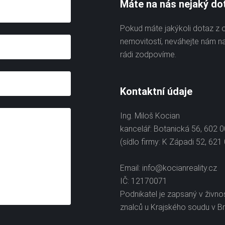
Máte na nás nejaký do
Pokud máte jakýkoli dotaz z 
nemovitostí, neváhejte nám n
rádi zodpovíme.
Kontaktní údaje
Ing. Miloš Kocian
kancelář: Botanická 56, 602 
(sídlo firmy: K Západi 52, 621
Email:
info@kocianreality.cz
IČ: 12170071
Podnikatel je zapsaný v živno
znalců u Krajského soudu v Br