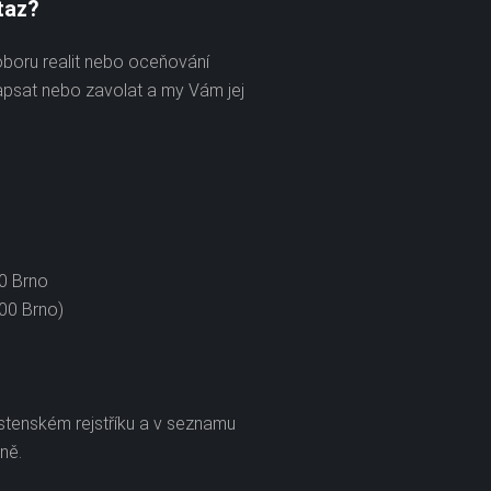
taz?
oboru realit nebo oceňování
apsat nebo zavolat a my Vám jej
00 Brno
 00 Brno)
stenském rejstříku a v seznamu
ně.