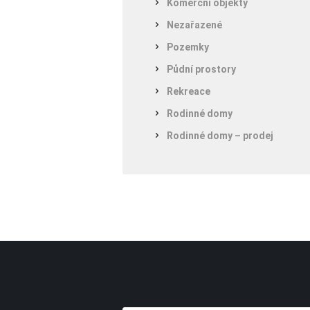
Komerční objekty
Nezařazené
Pozemky
Půdní prostory
Rekreace
Rodinné domy
Rodinné domy – prodej