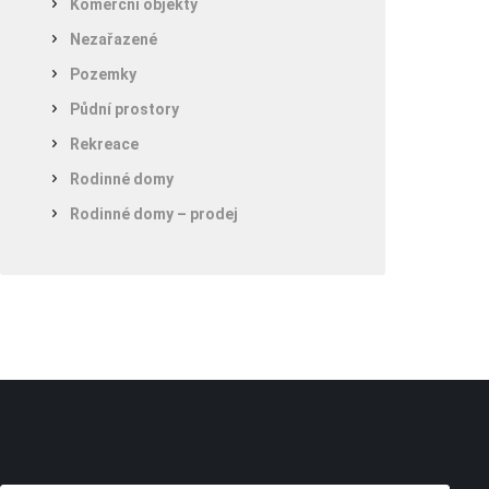
Komerční objekty
Nezařazené
Pozemky
Půdní prostory
Rekreace
Rodinné domy
Rodinné domy – prodej